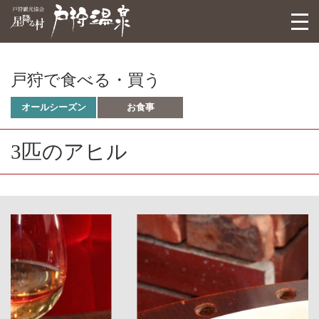
戸狩観光協会
togg
navi
戸狩で食べる・買う
オールシーズン
お食事
3匹のアヒル