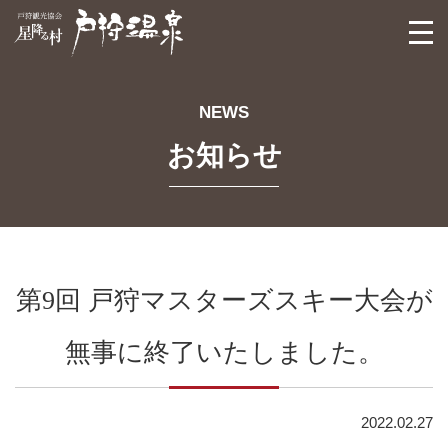
戸狩観光協会
togg
navi
NEWS
お知らせ
第9回 戸狩マスターズスキー大会が
無事に終了いたしました。
2022.02.27