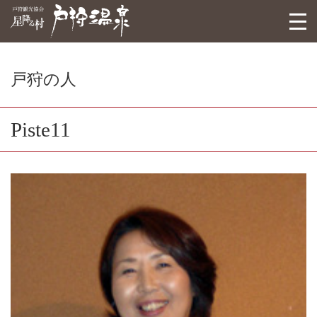
戸狩観光協会
togg
navi
戸狩の人
Piste11