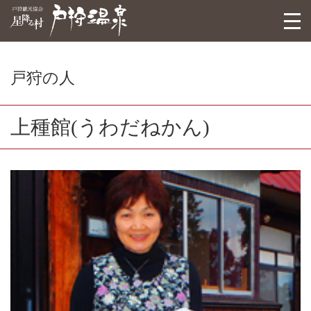
戸狩観光協会
togg
navi
戸狩の人
上種館(うわだねかん)