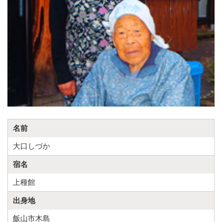
名前
大口しづか
宿名
上種館
出身地
飯山市木島