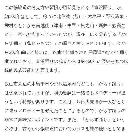
この修験道の考え方や習慣が垣間見られる「宣澄踊り」が、
約100年ほどして、徐々に北信濃（飯山・木島平・野沢温泉・
栄村など）から南越後（津南・中里・松之山・新井・妙高な
ど）一帯へと広まっていったのが、現在、広く分布する「か
らす踊り（盆じゃもの）」の原点と考えられています。今か
ら300年前ほど前には、各地で組織された戸隠講のなかで踊り
継がれており、宣澄踊りの成立からは約450年の歴史をもつ伝
統的民族芸能だと言えます。
飯山市周辺の木島平村や野沢温泉村などにも「からす踊り」
は伝承されていますが、唄の歌詞は一緒でもメロディーが違
うという特徴があります。これは、即伝大先達が一人ひとり
に違うメロディーを教えたことによるもので、からす踊りの
非常に興味深いポイントです。また、「からす踊り」という
名称は、古くから修験道においてカラスを神の使いとしてき