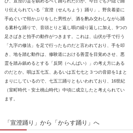
び、宣澄の霊を鎮めるべく踊られたのが、今日でも戸隠で踊
り伝えられている「宣澄（せんちょう）踊り」。野良着姿に
手ぬぐいで頬かぶりをした男性が、酒を酌み交わしながら踊
る素朴な踊りで、音頭とりと返し唄の繰り返しに加え、9つの
足さばきと拍手の動作がつきます。これは、山伏が手で行う
「九字の修法」を足で行ったものだと言われており、手を叩
き、地を踏む動作は、修験道における善霊を目覚めさせ、悪
霊を踏み鎮めるとする「反閉（へんばい）」の考え方にある
のだとか。唄は五七五、あるいは五七七と３つの音節を1まと
まりにしているので、七五三踊りともいわれており、16世紀
（室町時代・安土桃山時代）中頃に成立したと考えられてい
ます。
「宣澄踊り」から「からす踊り」へ