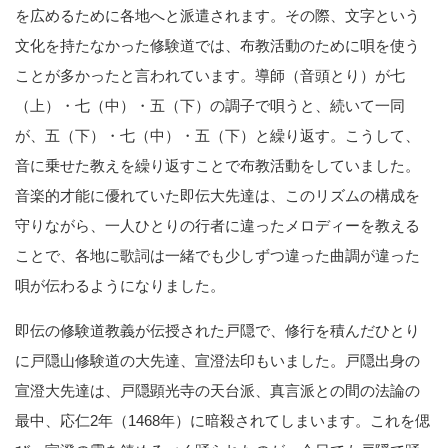
を広めるために各地へと派遣されます。その際、文字という
文化を持たなかった修験道では、布教活動のために唄を使う
ことが多かったと言われています。導師（音頭とり）が七
（上）・七（中）・五（下）の調子で唄うと、続いて一同
が、五（下）・七（中）・五（下）と繰り返す。こうして、
音に乗せた教えを繰り返すことで布教活動をしていました。
音楽的才能に優れていた即伝大先達は、このリズムの構成を
守りながら、一人ひとりの行者に違ったメロディーを教える
ことで、各地に歌詞は一緒でも少しずつ違った曲調が違った
唄が伝わるようになりました。
即伝の修験道教義が伝授された戸隠で、修行を積んだひとり
に戸隠山修験道の大先達、宣澄法印もいました。戸隠出身の
宣澄大先達は、戸隠顕光寺の天台派、真言派との間の法論の
最中、応仁2年（1468年）に暗殺されてしまいます。これを偲