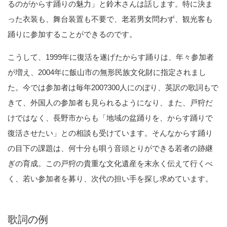
るのがからす踊りの魅力」と鈴木さんは話します。特に決ま
った衣装も、舞台装置も不要で、老若男女問わず、観光客も
踊りに参加することができるのです。
こうして、1999年に復活を遂げたからす踊りは、年々参加者
が増え、2004年に飯山市の無形民族文化財に指定されまし
た。今では参加者は毎年200?300人にのぼり、英訳の歌詞もで
きて、外国人の参加者も見られるようになり、また、戸狩だ
けではなく、長野市からも「地域の盆踊りを、からす踊りで
復活させたい」との相談も受けています。そんなからす踊り
の目下の課題は、何十分も唄う音頭とりができる若者の跡継
ぎの育成。この戸狩の貴重な文化遺産を末永く伝えて行くべ
く、若い参加者を募り、次代の担い手を探し求めています。
歌詞の例