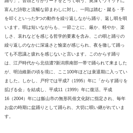
踊り」。音頭とりがリードをとって唄う、奥深くウィットに
富んだ詩歌と流暢な節まわしに対し、一同は踏む・蹴る・手
を叩くといった9つの動作を繰り返しながら踊り、返し唄を唄
います。唄は短いながらも、一節ごとに、厳か、軽やか、楽
しさ、哀れなどを感じる哲学的要素を含み、この唄と踊りの
繰り返しのなかに深遠さと愉楽が感じられ、夜を徹して踊っ
ても不思議と疲れを感じないと言います。このからす踊り
は、江戸時代から北信濃?新潟県南部一帯で踊られて来ました
が、明治維新の頃を境に、ここ100年ほどは衰退期に入ってい
ました。しかし、戸狩では平成7（1995）年に「からす踊りを
拡げる会」を結成し、平成11（1999）年に復活。平成
16（2004）年には飯山市の無形民俗文化財に指定され、毎年
お盆の時期に盆踊りとして踊られ、大切に唄い継がれていま
す。