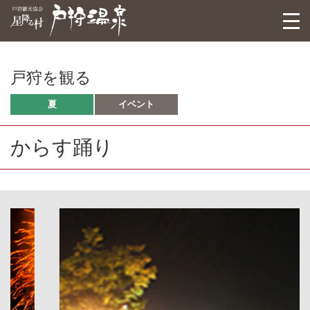
戸狩観光協会
togg
navi
戸狩を観る
夏
イベント
からす踊り