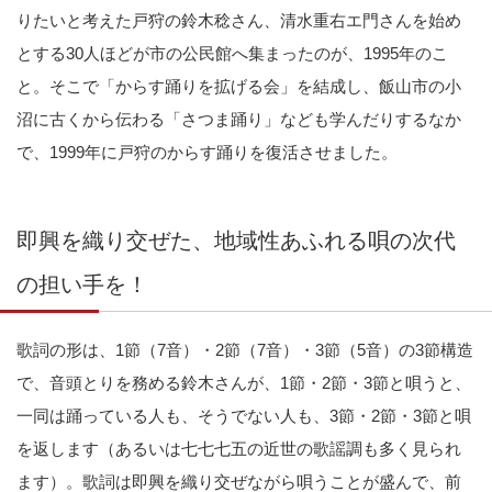
りたいと考えた戸狩の鈴木稔さん、清水重右エ門さんを始め
とする30人ほどが市の公民館へ集まったのが、1995年のこ
と。そこで「からす踊りを拡げる会」を結成し、飯山市の小
沼に古くから伝わる「さつま踊り」なども学んだりするなか
で、1999年に戸狩のからす踊りを復活させました。
即興を織り交ぜた、地域性あふれる唄の次代
の担い手を！
歌詞の形は、1節（7音）・2節（7音）・3節（5音）の3節構造
で、音頭とりを務める鈴木さんが、1節・2節・3節と唄うと、
一同は踊っている人も、そうでない人も、3節・2節・3節と唄
を返します（あるいは七七七五の近世の歌謡調も多く見られ
ます）。歌詞は即興を織り交ぜながら唄うことが盛んで、前