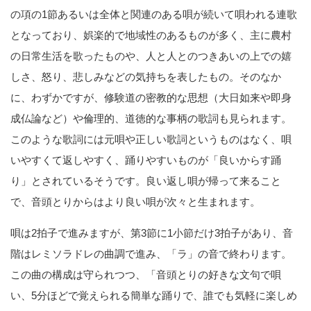
の項の1節あるいは全体と関連のある唄が続いて唄われる連歌
となっており、娯楽的で地域性のあるものが多く、主に農村
の日常生活を歌ったものや、人と人とのつきあいの上での嬉
しさ、怒り、悲しみなどの気持ちを表したもの。そのなか
に、わずかですが、修験道の密教的な思想（大日如来や即身
成仏論など）や倫理的、道徳的な事柄の歌詞も見られます。
このような歌詞には元唄や正しい歌詞というものはなく、唄
いやすくて返しやすく、踊りやすいものが「良いからす踊
り」とされているそうです。良い返し唄が帰って来ること
で、音頭とりからはより良い唄が次々と生まれます。
唄は2拍子で進みますが、第3節に1小節だけ3拍子があり、音
階はレミソラドレの曲調で進み、「ラ」の音で終わります。
この曲の構成は守られつつ、「音頭とりの好きな文句で唄
い、5分ほどで覚えられる簡単な踊りで、誰でも気軽に楽しめ